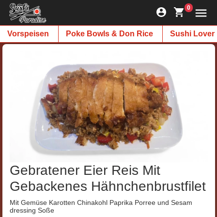
0
Vorspeisen
Poke Bowls & Don Rice
Sushi Lover
Gebratener Eier Reis Mit
Gebackenes Hähnchenbrustfilet
Mit Gemüse Karotten Chinakohl Paprika Porree und Sesam
dressing Soße