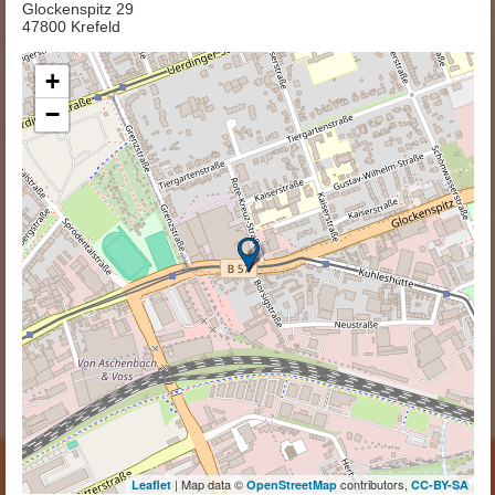
Glockenspitz 29
47800 Krefeld
+
−
| Map data ©
contributors,
Leaflet
OpenStreetMap
CC-BY-SA