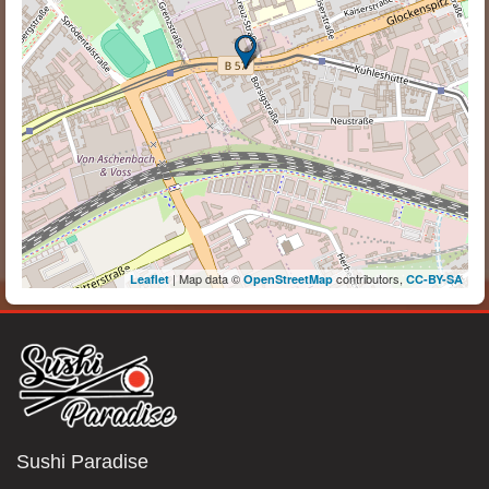
| Map data ©
contributors,
Leaflet
OpenStreetMap
CC-BY-SA
Sushi Paradise