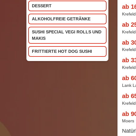
DESSERT
ab 1
Krefeld
ALKOHOLFREIE GETRÄNKE
ab 2
Krefeld
SUSHI SPECIAL VEGI ROLLS UND
MAKIS
ab 3
Krefeld
FRITTIERTE HOT DOG SUSHI
ab 3
Krefeld
ab 6
Lank L
ab 6
Krefeld
ab 9
Moers
Natür