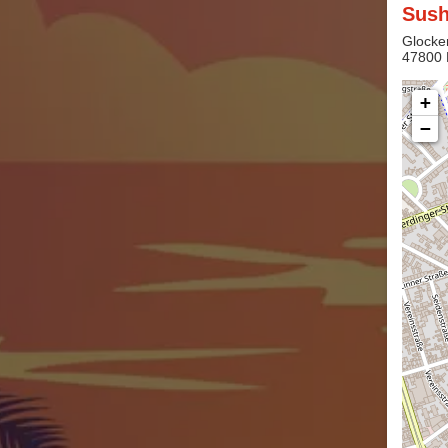
Sush
Glocke
47800 
+
−