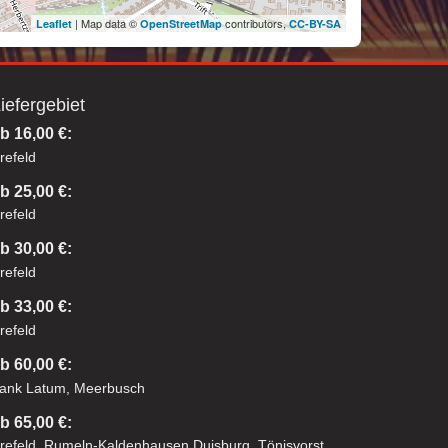
| Map data ©
contributors,
Leaflet
OpenStreetMap
CC-BY-SA
iefergebiet
b 16,00 €:
refeld
b 25,00 €:
refeld
b 30,00 €:
refeld
b 33,00 €:
refeld
b 60,00 €:
ank Latum, Meerbusch
b 65,00 €:
refeld, Rumeln-Kaldenhausen Duisburg, Tönisvorst,