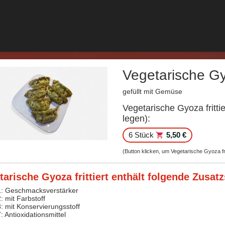
Vegetarische Gyo
gefüllt mit Gemüse
Vegetarische Gyoza fritti
legen):
6 Stück
5,50 €
(Button klicken, um Vegetarische Gyoza fr
tarische Gyoza frittiert enthält folgende Zusatz
1: Geschmacksverstärker
: mit Farbstoff
3: mit Konservierungsstoff
: Antioxidationsmittel